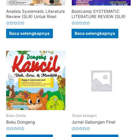
Analisis Systematic Literature
Bootcamp SYSTEMATIC
Review (SLR) Untuk Riset
LITERATURE REVIEW (SLR)
Dinilai
Dinilai
0
0
Baca selengkapnya
Baca selengkapnya
dari
dari
5
5
Buku Cerita
Tanpa kategori
Buku Dongeng
Jurnal Gabungan Final
Dinilai
Dinilai