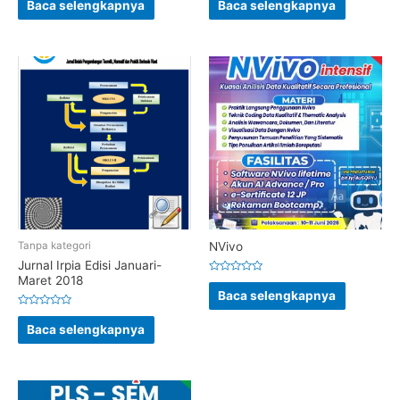
0
0
Baca selengkapnya
Baca selengkapnya
dari
dari
5
5
Tanpa kategori
NVivo
Jurnal Irpia Edisi Januari-
Maret 2018
Dinilai
0
Baca selengkapnya
dari
5
Dinilai
0
Baca selengkapnya
dari
5