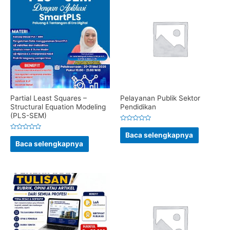
Partial Least Squares –
Pelayanan Publik Sektor
Structural Equation Modeling
Pendidikan
(PLS-SEM)
Dinilai
0
Baca selengkapnya
Dinilai
dari
0
Baca selengkapnya
5
dari
5