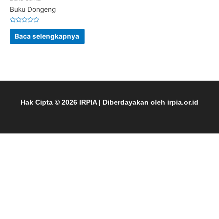
Buku Dongeng
Dinilai
0
Baca selengkapnya
dari
5
Hak Cipta © 2026
IRPIA
| Diberdayakan oleh
irpia.or.id